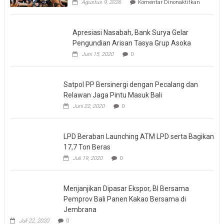
Agustus 9, 2026
Komentar Dinonaktifkan
Perkuat
Semanga
“KANTI
Apresiasi Nasabah, Bank Surya Gelar
Starts
at
Pengundian Arisan Tasya Grup Asoka
Home”,
Juni 15, 2020
0
BPR
Kanti
Gelar
Family
Satpol PP Bersinergi dengan Pecalang dan
Gatherin
Relawan Jaga Pintu Masuk Bali
2026
Juni 22, 2020
0
LPD Beraban Launching ATM LPD serta Bagikan
17,7 Ton Beras
Juli 19, 2020
0
Menjanjikan Dipasar Ekspor, BI Bersama
Pemprov Bali Panen Kakao Bersama di
Jembrana
Juli 22, 2020
0