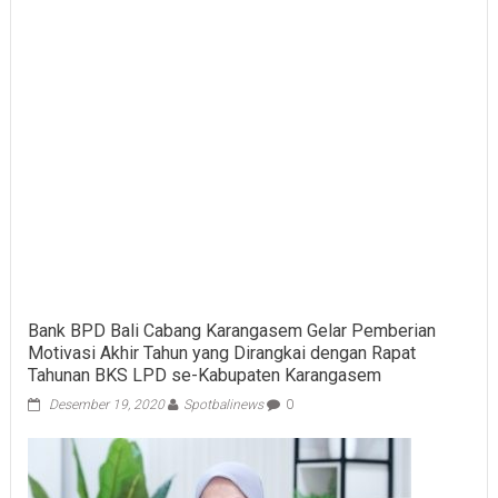
Resiliensi
dan
Kinerja
Intermediasi
Sektor
Jasa
Keuangan
Terjaga
Sebagai
Modalitas
Mendorong
Pertumbuhan
Bank BPD Bali Cabang Karangasem Gelar Pemberian
Motivasi Akhir Tahun yang Dirangkai dengan Rapat
Tahunan BKS LPD se-Kabupaten Karangasem
Desember 19, 2020
Spotbalinews
0