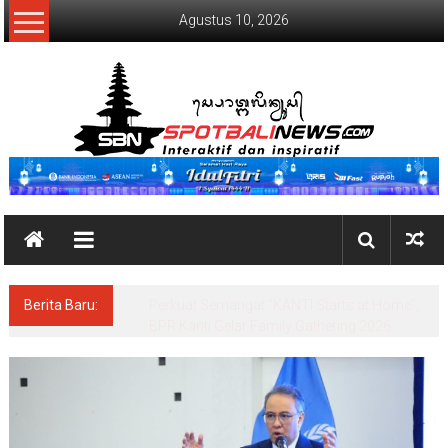
Lompat
Agustus 10, 2026
ke
konten
SpotBaliNews
Berita Baru:
50 Tenant UMKM Meriahkan BRImo Nusa
Dua Eco Market 2026 di Peninsula