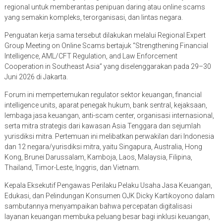
regional untuk memberantas penipuan daring atau online scams
yang semakin kompleks, terorganisasi, dan lintas negara.
Penguatan kerja sama tersebut dilakukan melalui Regional Expert
Group Meeting on Online Scams bertajuk “Strengthening Financial
Intelligence, AML/CFT Regulation, and Law Enforcement
Cooperation in Southeast Asia” yang diselenggarakan pada 29–30
Juni 2026 di Jakarta.
Forum ini mempertemukan regulator sektor keuangan, financial
intelligence units, aparat penegak hukum, bank sentral, kejaksaan,
lembaga jasa keuangan, anti-scam center, organisasi internasional,
serta mitra strategis dari kawasan Asia Tenggara dan sejumlah
yurisdiksi mitra. Pertemuan ini melibatkan perwakilan dari Indonesia
dan 12 negara/yurisdiksi mitra, yaitu Singapura, Australia, Hong
Kong, Brunei Darussalam, Kamboja, Laos, Malaysia, Filipina,
Thailand, Timor-Leste, Inggris, dan Vietnam.
Kepala Eksekutif Pengawas Perilaku Pelaku Usaha Jasa Keuangan,
Edukasi, dan Pelindungan Konsumen OJK Dicky Kartikoyono dalam
sambutannya menyampaikan bahwa percepatan digitalisasi
layanan keuangan membuka peluang besar bagi inklusi keuangan,