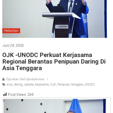
Perbankan
Juni 29, 2026
OJK -UNODC Perkuat Kerjasama
Regional Berantas Penipuan Daring Di
Asia Tenggara
Diposkan Oleh:Spotbalinews
asia
,
daring
,
Jakarta
,
kerjasama
,
OJK
,
Penipuan
,
tenggara
,
UNODC
Post Views:
269