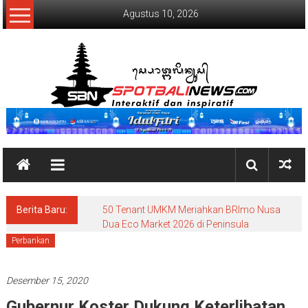
Lompat
Agustus 10, 2026
ke
konten
SpotBaliNews
Berita Baru:
50 Tenant UMKM Meriahkan BRImo Nusa
Dua Eco Market 2026 di Peninsula
Perbankan
Desember 15, 2020
Gubernur Koster Dukung Keterlibatan