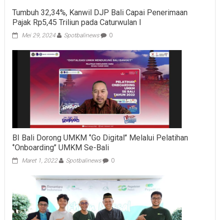
Tumbuh 32,34%, Kanwil DJP Bali Capai Penerimaan
Pajak Rp5,45 Triliun pada Caturwulan I
Mei 29, 2024
Spotbalinews
0
BI Bali Dorong UMKM ‘’Go Digital’’ Melalui Pelatihan
‘’Onboarding’’ UMKM Se-Bali
Maret 1, 2022
Spotbalinews
0