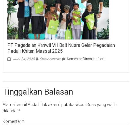
PT Pegadaian Kanwil VII Bali Nusra Gelar Pegadaian
Peduli Khitan Massal 2025
pada
Juni 24, 2025
Spotbalinews
Komentar Dinonaktifkan
PT
Pegadaian
Kanwil
VII
Bali
Tinggalkan Balasan
Nusra
Gelar
Pegadaian
Alamat email Anda tidak akan dipublikasikan.
Ruas yang wajib
Peduli
ditandai
*
Khitan
Massal
Komentar
*
2025