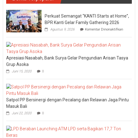
Perkuat Semangat “KANTI Starts at Home”,
BPR Kanti Gelar Family Gathering 2026
pada
Agustus 9, 2026
Komentar Dinonaktifkan
Perkuat
Semanga
“KANTI
Starts
at
Apresiasi Nasabah, Bank Surya Gelar Pengundian Arisan Tasya
Home”,
BPR
Grup Asoka
Kanti
Juni 15, 2020
0
Gelar
Family
Gatherin
2026
Satpol PP Bersinergi dengan Pecalang dan Relawan Jaga Pintu
Masuk Bali
Juni 22, 2020
0