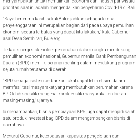
menyampaikan untuk memulihkan ekonomi dan industri pariwisata,
prioritas saat ini adalah mengendalikan penyebaran Covid-19 di Bali.
“Saya berterima kasih sekali Bali dijadikan sebagai tempat
penyelenggaraan ini merupakan bagian dari pada upaya pemulihan
ekonomi secara terbatas yang dapat kita lakukan,” kata Gubernur
asal Desa Sembiran, Buleleng.
Terkait sinergi stakeholder perumahan dalam rangka mendukung
pemulihan ekonomi nasional, Gubernur menilai Bank Pembangunan
Daerah (BPD) memiliki peranan penting dalam mendukung program
sejuta rumah terutama di daerah.
“BPD sebagai sistem perbankan lokal dapat lebih efisien dalam
memfasilitasi masyarakat yang membutuhkan perumahan karena
BPD lebih spesifik mengenal karakteristik masyarakat di daerah
masing-masing,” ujarnya.
Ia menambahkan, bisnis pembiayaan KPR juga dapat menjadi salah
satu produk investasi bagi BPD dalam mengembangkan bisnis di
daerahnya.
Menurut Gubernur, keterbatasan kapasitas pengelolaan dan