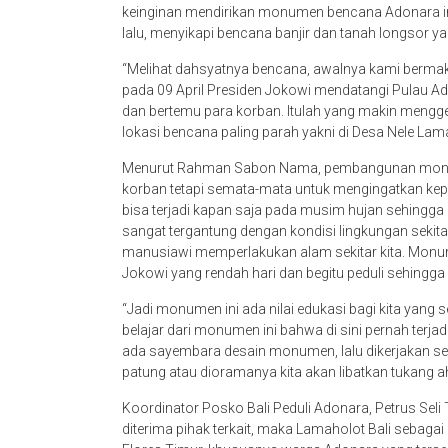
keinginan mendirikan monumen bencana Adonara in
lalu, menyikapi bencana banjir dan tanah longsor 
“Melihat dahsyatnya bencana, awalnya kami ber
pada 09 April Presiden Jokowi mendatangi Pulau Ad
dan bertemu para korban. Itulah yang makin men
lokasi bencana paling parah yakni di Desa Nele L
Menurut Rahman Sabon Nama, pembangunan monume
korban tetapi semata-mata untuk mengingatkan kep
bisa terjadi kapan saja pada musim hujan sehingga ki
sangat tergantung dengan kondisi lingkungan sekit
manusiawi memperlakukan alam sekitar kita. Monu
Jokowi yang rendah hari dan begitu peduli sehingga 
“Jadi monumen ini ada nilai edukasi bagi kita yang 
belajar dari monumen ini bahwa di sini pernah ter
ada sayembara desain monumen, lalu dikerjakan se
patung atau dioramanya kita akan libatkan tukang a
Koordinator Posko Bali Peduli Adonara, Petrus Se
diterima pihak terkait, maka Lamaholot Bali sebaga