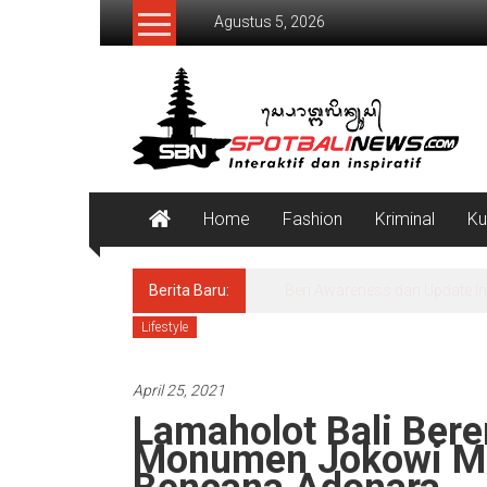
Lompat
Agustus 5, 2026
ke
konten
SpotBaliNews
Home
Fashion
Kriminal
Ku
Berita Baru:
Menteri Nusron Serahkan Sert
Lifestyle
April 25, 2021
Lamaholot Bali Ber
Monumen Jokowi Me