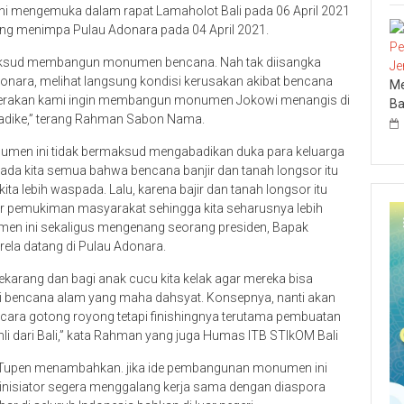
i mengemuka dalam rapat Lamaholot Bali pada 06 April 2021
yang menimpa Pulau Adonara pada 04 April 2021.
maksud membangun monumen bencana. Nah tak diisangka
onara, melihat langsung kondisi kerusakan akibat bencana
Me
ggerakan kami ingin membangun monumen Jokowi menangis di
Ba
amadike,” terang Rahman Sabon Nama.
n ini tidak bermaksud mengabadikan duka para keluarga
ada kita semua bahwa bencana banjir dan tanah longsor itu
ta lebih waspada. Lalu, karena bajir dan tanah longsor itu
ar pemukiman masyarakat sehingga kita seharusnya lebih
men ini sekaligus mengenang seorang presiden, Bapak
rela datang di Pulau Adonara.
sekarang dan bagi anak cucu kita kelak agar mereka bisa
jadi bencana alam yang maha dahsyat. Konsepnya, nanti akan
cara gotong royong tetapi finishingnya terutama pembuatan
hli dari Bali,” kata Rahman yang juga Humas ITB STIkOM Bali
li Tupen menambahkan. jika ide pembangunan monumen ini
i inisiator segera menggalang kerja sama dengan diaspora