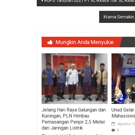
RUPS Tahunan 2021 PT XL Axiata Tbk. XL Axiata
pos
Krama Semakin 
Mungkin Anda Menyukai
Jelang Hari Raya Galungan dan
Unud Gela
Kuningan, PLN Himbau
Mahasiswa
Pemasangan Penjor 2,5 Meter
Agustus 1
dari Jaringan Listrik
0