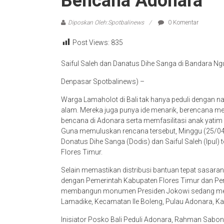
Bencana Adonara
Diposkan Oleh:Spotbalinews
0 Komentar
Post Views:
835
Saiful Saleh dan Danatus Dihe Sanga di Bandara Ngur
Denpasar Spotbalinews) –
Warga Lamaholot di Bali tak hanya peduli dengan n
alam. Mereka juga punya ide menarik, berencana 
bencana di Adonara serta memfasilitasi anak yatim 
Guna memuluskan rencana tersebut, Minggu (25/04
Donatus Dihe Sanga (Dodis) dan Saiful Saleh (Ipul) 
Flores Timur.
Selain memastikan distribusi bantuan tepat sasaran 
dengan Pemerintah Kabupaten Flores Timur dan Pem
membangun monumen Presiden Jokowi sedang menangi
Lamadike, Kecamatan Ile Boleng, Pulau Adonara, Ka
Inisiator Posko Bali Peduli Adonara, Rahman Sabo