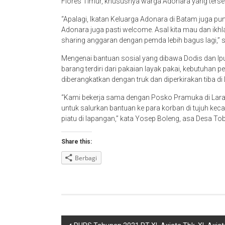
Flores Timur, khususnya warga Adonara yang terseba
“Apalagi, Ikatan Keluarga Adonara di Batam juga pu
Adonara juga pasti welcome. Asal kita mau dan ikhl
sharing anggaran dengan pemda lebih bagus lagi,” 
Mengenai bantuan sosial yang dibawa Dodis dan Ipul
barang terdiri dari pakaian layak pakai, kebutuhan
diberangkatkan dengan truk dan diperkirakan tiba di
“Kami bekerja sama dengan Posko Pramuka di Lara
untuk salurkan bantuan ke para korban di tujuh ke
piatu di lapangan,” kata Yosep Boleng, asa Desa Tobi
Share this:
Berbagi
Navigasi