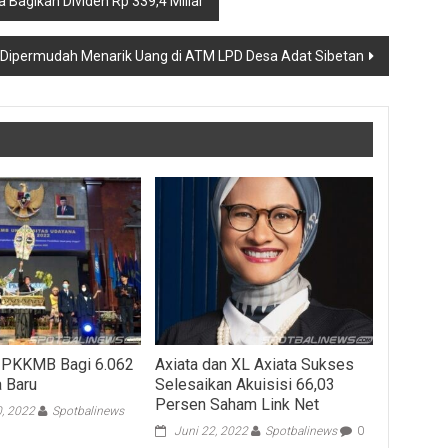
 Bagikan Dividen Rp 339,4 Miliar
Dipermudah Menarik Uang di ATM LPD Desa Adat Sibetan
r PKKMB Bagi 6.062
Axiata dan XL Axiata Sukses
 Baru
Selesaikan Akuisisi 66,03
Persen Saham Link Net
0, 2022
Spotbalinews
Juni 22, 2022
Spotbalinews
0