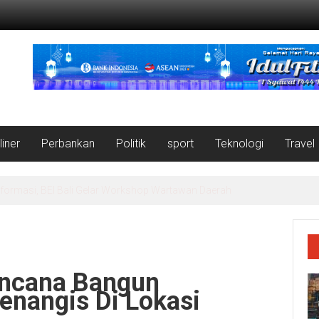
liner
Perbankan
Politik
sport
Teknologi
Travel
ipikat Wakaf dan Bantuan dari MUI untuk Masjid Salman Alfarisi Aceh 
encana Bangun
nangis Di Lokasi