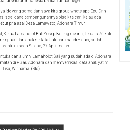
r di seluruh Indonesia bahkan di luar negeri.
nya ide yang sama dan saya kira group whats app Epu Orin
as, soal dana pembangunannya bisa kita cari, kalau ada
sebut pria asal Desa Lamawato, Adonara Timur.
, Ketua Lamaholot Bali Yosep Boleng merinci, terdata 76 koli
 perempuan dan anak serta kebutuhan mandi – cuci, sudah
 Larantuka pada Selasa, 27 April malam.
ntuka dan alumni Lamaholot Bali yang sudah ada di Adonara
camatan di Pulau Adonara dan memverifikasi data anak yatim
 Tika, Witihama. (Rls)