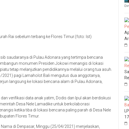
Di
Ap
ah Rai sebelum terbang ke Flores Timur.(foto: Ist)
Ar
asib saudaranya di Pulau Adonara yang tertimpa bencana
membangun monumen Presiden Jokowi menangis di lokasi
piatu tetap melanjutkan pendidikannya melalui orang tua asuh.
Sa
/2021) pagi Lamaholot Bali mengutus dua anggotanya,
Re
terjun langsung ke lokasi bencana alam di Pulau Adonara,
dan verifikasi data anak yatim, Dodis dan Ipul akan berdiskusi
erintah Desa Nele Lamadike untuk berkolaborasi
s ketika tiba di lokasi bencana paling parah di Desa Nele
LP
bupaten Flores Timur.
17
n Nama di Denpasar, Minggu (25/04/2021) menjelaskan,