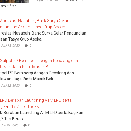
pada
nonaktifkan
Komisi
I
DPRD
Bali
Sidak
resiasi Nasabah, Bank Surya Gelar Pengundian
Bea
Cukai
isan Tasya Grup Asoka
Ngurah
Juni 15, 2020
0
Rai
tpol PP Bersinergi dengan Pecalang dan
lawan Jaga Pintu Masuk Bali
Juni 22, 2020
0
D Beraban Launching ATM LPD serta Bagikan
,7 Ton Beras
Juli 19, 2020
0