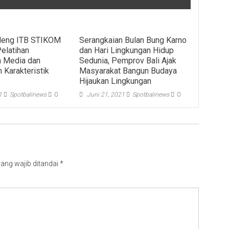
deng ITB STIKOM
Serangkaian Bulan Bung Karno
Pelatihan
dan Hari Lingkungan Hidup
 Media dan
Sedunia, Pemprov Bali Ajak
 Karakteristik
Masyarakat Bangun Budaya
Hijaukan Lingkungan
1
Spotbalinews
0
Juni 21, 2021
Spotbalinews
0
ang wajib ditandai
*