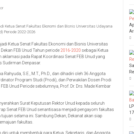
tor
Ap
jadi Ketua Senat Fakultas Ekonomi dan Bisnis Universitas Udayana
Ar
d) Periode 2022-2026
njadi Ketua Senat Fakultas Ekonomi dan Bisnis Universitas
ya Dekan FEB Unud Tahun periode
2016-2020
sebagai Ketua
san aklamasi pada Rapat Koordinasi Senat FEB Unud yang
s Sudirman Denpasar.
Sa
Re
Rahyuda, S.E., M.T., Ph.D., dan dihadiri oleh 36 Anggota
oordinator Program Studi (Prodi), dan Perwakilan Dosen Prodi
at FEB Unud Periode sebelumnya, Prof. Dr. Drs. Made Kembar
nyerahkan Surat Keputusan Rektor Unud kepada seluruh
LP
rap Senat FEB Unud senantisasa menjadi pengayom fakultas
17
a tujuan selama ini. Sambung Dekan, Dekanat akan siap
kemajuan fakultas.
p diri untuk membentuk para Ketua, Sekretaris, dan Anggota