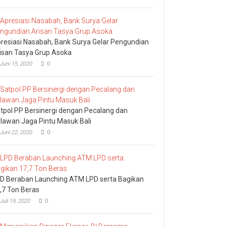
Komisi
I
DPRD
Bali
Sidak
resiasi Nasabah, Bank Surya Gelar Pengundian
Bea
Cukai
isan Tasya Grup Asoka
Ngurah
Juni 15, 2020
0
Rai
tpol PP Bersinergi dengan Pecalang dan
lawan Jaga Pintu Masuk Bali
Juni 22, 2020
0
D Beraban Launching ATM LPD serta Bagikan
,7 Ton Beras
Juli 19, 2020
0