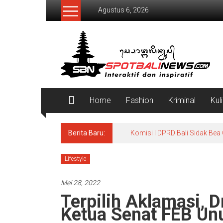
Lompat
Agustus 6, 2026
ke
konten
SpotBaliNews
Home
Fashion
Kriminal
Kul
Berita Baru:
Komisi I DPRD Bali Sidak Bea
Lifestyle
Mei 28, 2022
Terpilih Aklamasi, 
Ketua Senat FEB Un