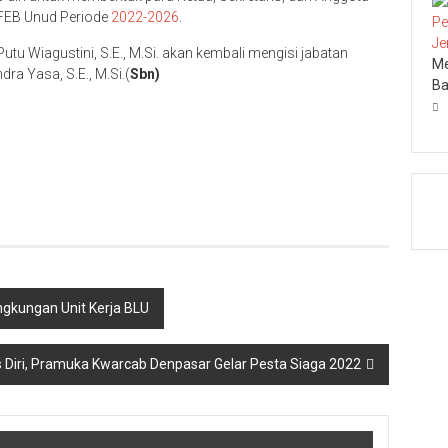
at FEB Unud Periode
2022-2026
.
 Putu Wiagustini, S.E., M.Si. akan kembali mengisi jabatan
Me
a Yasa, S.E., M.Si.(
Sbn)
Ba
ingkungan Unit Kerja BLU
s Diri, Pramuka Kwarcab Denpasar Gelar Pesta Siaga 2022