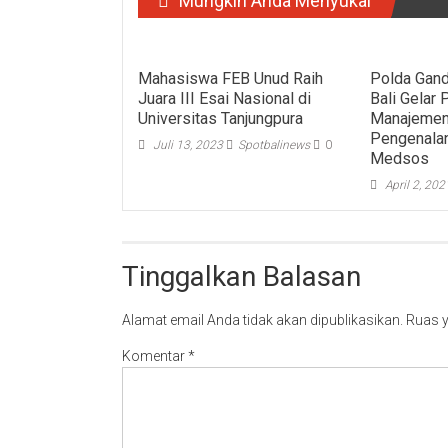
Mungkin Anda Menyukai
Mahasiswa FEB Unud Raih
Polda Gan
Juara III Esai Nasional di
Bali Gelar 
Universitas Tanjungpura
Manajemen
Pengenalan
Juli 13, 2023
Spotbalinews
0
Medsos
April 2, 202
Tinggalkan Balasan
Alamat email Anda tidak akan dipublikasikan.
Ruas y
Komentar
*