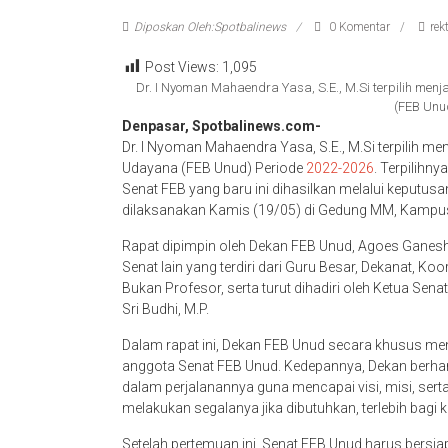
Diposkan Oleh:Spotbalinews
0 Komentar
rek
Post Views:
1,095
Dr. I Nyoman Mahaendra Yasa, S.E., M.Si terpilih men
(FEB Unu
Denpasar, Spotbalinews.com-
Dr. I Nyoman Mahaendra Yasa, S.E., M.Si terpilih me
Udayana (FEB Unud) Periode
2022-2026
. Terpilihn
Senat FEB yang baru ini dihasilkan melalui keputu
dilaksanakan Kamis (19/05) di Gedung MM, Kampu
Rapat dipimpin oleh Dekan FEB Unud, Agoes Ganesha 
Senat lain yang terdiri dari Guru Besar, Dekanat, K
Bukan Profesor, serta turut dihadiri oleh Ketua Sen
Sri Budhi, M.P.
Dalam rapat ini, Dekan FEB Unud secara khusus me
anggota Senat FEB Unud. Kedepannya, Dekan berha
dalam perjalanannya guna mencapai visi, misi, sert
melakukan segalanya jika dibutuhkan, terlebih bagi 
Setelah pertemuan ini, Senat FEB Unud harus bersia