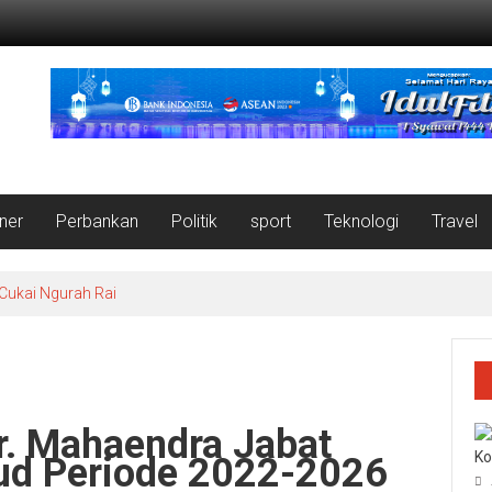
iner
Perbankan
Politik
sport
Teknologi
Travel
 Cukai Ngurah Rai
Dr. Mahaendra Jabat
Ko
ud Periode 2022-2026