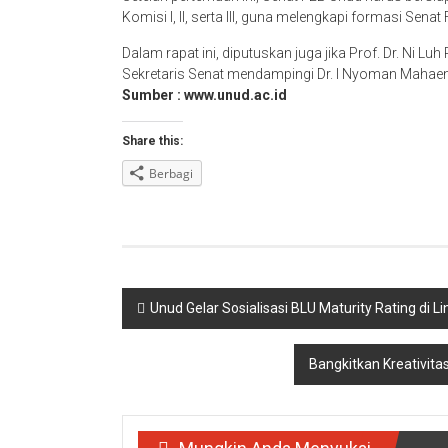
Komisi I, II, serta III, guna melengkapi formasi Sen
Dalam rapat ini, diputuskan juga jika Prof. Dr. Ni Luh
Sekretaris Senat mendampingi Dr. I Nyoman Mahaendr
Sumber : www.unud.ac.id
Share this:
Berbagi
Navigasi
Unud Gelar Sosialisasi BLU Maturity Rating di L
pos
Bangkitkan Kreativita