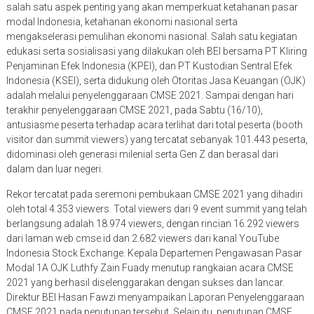
salah satu aspek penting yang akan memperkuat ketahanan pasar
modal Indonesia, ketahanan ekonomi nasional serta
mengakselerasi pemulihan ekonomi nasional. Salah satu kegiatan
edukasi serta sosialisasi yang dilakukan oleh BEI bersama PT Kliring
Penjaminan Efek Indonesia (KPEI), dan PT Kustodian Sentral Efek
Indonesia (KSEI), serta didukung oleh Otoritas Jasa Keuangan (OJK)
adalah melalui penyelenggaraan CMSE 2021. Sampai dengan hari
terakhir penyelenggaraan CMSE 2021, pada Sabtu (16/10),
antusiasme peserta terhadap acara terlihat dari total peserta (booth
visitor dan summit viewers) yang tercatat sebanyak 101.443 peserta,
didominasi oleh generasi milenial serta Gen Z dan berasal dari
dalam dan luar negeri.
Rekor tercatat pada seremoni pembukaan CMSE 2021 yang dihadiri
oleh total 4.353 viewers. Total viewers dari 9 event summit yang telah
berlangsung adalah 18.974 viewers, dengan rincian 16.292 viewers
dari laman web cmse.id dan 2.682 viewers dari kanal YouTube
Indonesia Stock Exchange. Kepala Departemen Pengawasan Pasar
Modal 1A OJK Luthfy Zain Fuady menutup rangkaian acara CMSE
2021 yang berhasil diselenggarakan dengan sukses dan lancar.
Direktur BEI Hasan Fawzi menyampaikan Laporan Penyelenggaraan
CMSE 2021 pada penutupan tersebut. Selain itu, penutupan CMSE