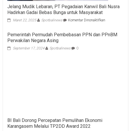
Jelang Mudik Lebaran, PT Pegadaian Kanwil Bali Nusra
Hadirkan Gadai Bebas Bunga untuk Masyarakat
pada
Maret 22, 2025
Spotbalinews
Komentar Dinonaktifkan
Jelang
Mudik
Pemerintah Permudah Pembebasan PPN dan PPnBM
Lebaran,
Perwakilan Negara Asing
PT
Pegadaian
September 17, 2024
Spotbalinews
0
Kanwil
Bali
Nusra
Hadirkan
Gadai
Bebas
Bunga
untuk
Masyarakat
BI Bali Dorong Percepatan Pemulihan Ekonomi
Karangasem Melalui TP2DD Award 2022