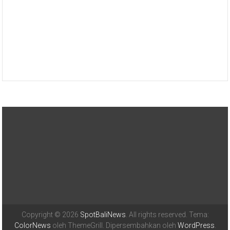
Copyright © 2026
SpotBaliNews
. All rights reserved. Tema:
ColorNews
oleh ThemeGrill. Dipersembahkan oleh
WordPress
.