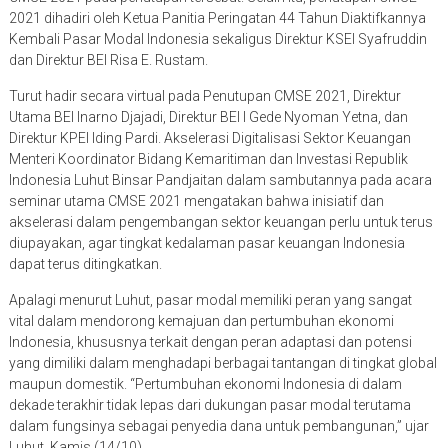
2021 dihadiri oleh Ketua Panitia Peringatan 44 Tahun Diaktifkannya
Kembali Pasar Modal Indonesia sekaligus Direktur KSEI Syafruddin
dan Direktur BEI Risa E. Rustam.
Turut hadir secara virtual pada Penutupan CMSE 2021, Direktur
Utama BEI Inarno Djajadi, Direktur BEI I Gede Nyoman Yetna, dan
Direktur KPEI Iding Pardi. Akselerasi Digitalisasi Sektor Keuangan
Menteri Koordinator Bidang Kemaritiman dan Investasi Republik
Indonesia Luhut Binsar Pandjaitan dalam sambutannya pada acara
seminar utama CMSE 2021 mengatakan bahwa inisiatif dan
akselerasi dalam pengembangan sektor keuangan perlu untuk terus
diupayakan, agar tingkat kedalaman pasar keuangan Indonesia
dapat terus ditingkatkan.
Apalagi menurut Luhut, pasar modal memiliki peran yang sangat
vital dalam mendorong kemajuan dan pertumbuhan ekonomi
Indonesia, khususnya terkait dengan peran adaptasi dan potensi
yang dimiliki dalam menghadapi berbagai tantangan di tingkat global
maupun domestik. “Pertumbuhan ekonomi Indonesia di dalam
dekade terakhir tidak lepas dari dukungan pasar modal terutama
dalam fungsinya sebagai penyedia dana untuk pembangunan,” ujar
Luhut, Kamis (14/10).