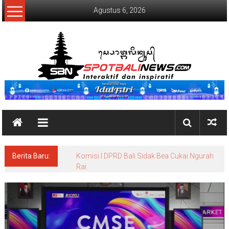
Lompat
Agustus 6, 2026
ke
konten
SpotBaliNews
Berita Baru:
Komisi I DPRD Bali Sidak Bea Cukai Ngurah
Rai