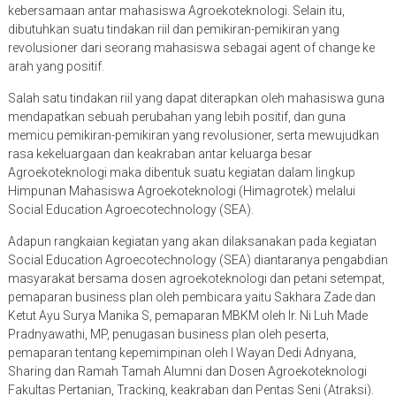
kebersamaan antar mahasiswa Agroekoteknologi. Selain itu,
dibutuhkan suatu tindakan riil dan pemikiran-pemikiran yang
revolusioner dari seorang mahasiswa sebagai agent of change ke
arah yang positif.
Salah satu tindakan riil yang dapat diterapkan oleh mahasiswa guna
mendapatkan sebuah perubahan yang lebih positif, dan guna
memicu pemikiran-pemikiran yang revolusioner, serta mewujudkan
rasa kekeluargaan dan keakraban antar keluarga besar
Agroekoteknologi maka dibentuk suatu kegiatan dalam lingkup
Himpunan Mahasiswa Agroekoteknologi (Himagrotek) melalui
Social Education Agroecotechnology (SEA).
Adapun rangkaian kegiatan yang akan dilaksanakan pada kegiatan
Social Education Agroecotechnology (SEA) diantaranya pengabdian
masyarakat bersama dosen agroekoteknologi dan petani setempat,
pemaparan business plan oleh pembicara yaitu Sakhara Zade dan
Ketut Ayu Surya Manika S, pemaparan MBKM oleh Ir. Ni Luh Made
Pradnyawathi, MP, penugasan business plan oleh peserta,
pemaparan tentang kepemimpinan oleh I Wayan Dedi Adnyana,
Sharing dan Ramah Tamah Alumni dan Dosen Agroekoteknologi
Fakultas Pertanian, Tracking, keakraban dan Pentas Seni (Atraksi).