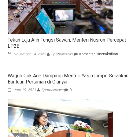
Tekan Laju Alih Fungsi Sawah, Menteri Nusron Percepat
LP2B
pada
November 14, 2025
Spotbalinews
Komentar Dinonaktifkan
Tekan
Laju
Alih
Wagub Cok Ace Dampingi Menteri Yasin Limpo Serahkan
Fungsi
Bantuan Pertanian di Gianyar
Sawah,
Menteri
Juni 19, 2021
Spotbalinews
0
Nusron
Percepat
LP2B