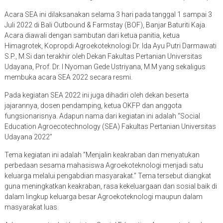
Acara SEA ini dilaksanakan selama 3 hari pada tanggal 1 sampai 3
Juli 2022 di Bali Outbound & Farmstay (BOF), Banjar Baturiti Kaja.
Acara diawali dengan sambutan dari ketua panitia, ketua
Himagrotek, Kopropdi Agroekoteknologi Dr. Ida Ayu Putri Darmawati
S.P., M.Si dan terakhir oleh Dekan Fakultas Pertanian Universitas
Udayana, Prof. Dr. I Nyoman Gede Ustriyana, M.M yang sekaligus
membuka acara SEA 2022 secara resmi.
Pada kegiatan SEA 2022 ini juga dihadiri oleh dekan beserta
jajarannya, dosen pendamping, ketua OKFP dan anggota
fungsionarisnya. Adapun nama dari kegiatan ini adalah “Social
Education Agroecotechnology (SEA) Fakultas Pertanian Universitas
Udayana 2022”
Tema kegiatan ini adalah ”Menjalin keakraban dan menyatukan
perbedaan sesama mahasiswa Agroekoteknologi menjadi satu
keluarga melalui pengabdian masyarakat.” Tema tersebut diangkat
guna meningkatkan keakraban, rasa kekeluargaan dan sosial baik di
dalam lingkup keluarga besar Agroekoteknologi maupun dalam
masyarakat luas.