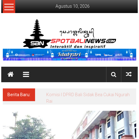
Lompat
Agustus 10, 2026
ke
konten
SpotBaliNews
Berita Baru:
Komisi I DPRD Bali Sidak Bea Cukai Ngurah
Rai