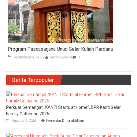
Program Pascasarjana Unud Gelar Kuliah Perdana
September 4, 2022
Spotbalinews
0
Berita Terpopuler
Perkuat Semangat “KANTI Starts at Home”, BPR Kanti Gelar
Family Gathering 2026
pada
Agustus 9, 2026
Komentar Dinonaktifkan
Perkuat
Semangat
“KANTI