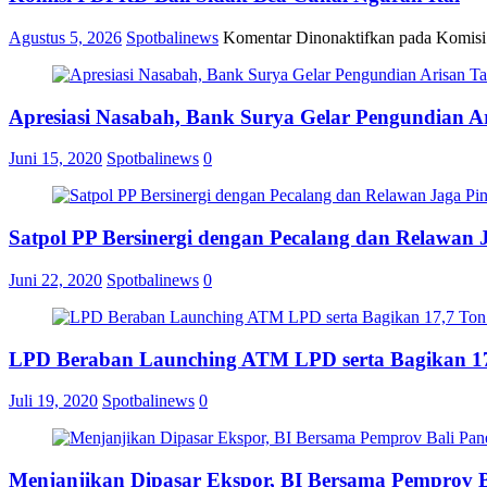
Agustus 5, 2026
Spotbalinews
Komentar Dinonaktifkan
pada Komisi
Apresiasi Nasabah, Bank Surya Gelar Pengundian A
Juni 15, 2020
Spotbalinews
0
Satpol PP Bersinergi dengan Pecalang dan Relawan 
Juni 22, 2020
Spotbalinews
0
LPD Beraban Launching ATM LPD serta Bagikan 17
Juli 19, 2020
Spotbalinews
0
Menjanjikan Dipasar Ekspor, BI Bersama Pemprov 