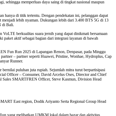
logi, sehingga memperluas daya saing di tingkat nasional maupun
hanya di titik tertentu. Dengan pendekatan ini, pelanggan dapat
et menjadi lebih nyaman. Dukungan lebih dari 3.400 BTS 5G di 13
di Bali.
 VoLTE berkualitas suara jernih yang dapat dinikmati bersamaan
ket aktif sebagai bagian dari integrasi layanan di bawah
REN Fun Run 2025 di Lapangan Renon, Denpasar, pada Minggu
 partner – partner seperti Huawei, Pristine, Wonhae, Hydroplus, Cap
ianyar Runner.
rnilai puluhan juta rupiah. Sejumlah mitra turut berpartisipasi
rcial Officer – Consumer, David Arcelus Oses, Director and Chief
l Sales SMARTFREN Officer, Steve Kasmun, Division Head
MART East region, Dodik Ariyanto Serta Regional Group Head
yang melibatkan UMKM lokal dalam bazar dan aktivitas