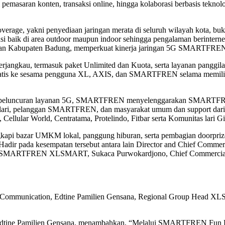
 pemasaran konten, transaksi online, hingga kolaborasi berbasis tekno
e, yakni penyediaan jaringan merata di seluruh wilayah kota, bukan 
i baik di area outdoor maupun indoor sehingga pengalaman berintern
 dan Kabupaten Badung, memperkuat kinerja jaringan 5G SMARTFREN 
angkau, termasuk paket Unlimited dan Kuota, serta layanan panggilan
ratis ke sesama pengguna XL, AXIS, dan SMARTFREN selama memiliki pa
ayaan peluncuran layanan 5G, SMARTFREN menyelenggarakan SMARTF
itas lari, pelanggan SMARTFREN, dan masyarakat umum dan support dari
llular World, Centratama, Protelindo, Fitbar serta Komunitas lari G
kapi bazar UMKM lokal, panggung hiburan, serta pembagian doorprize be
. Hadir pada kesempatan tersebut antara lain Director and Chief Comme
ficer SMARTFREN XLSMART, Sukaca Purwokardjono, Chief Commercia
ommunication, Edtine Pamilien Gensana, Regional Group Head XLS
e Pamilien Gensana, menambahkan, “Melalui SMARTFREN Fun Run 