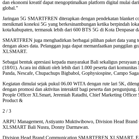
dan ekonomi kreatif dapat mengoptimalkan platform digital mulai dari
global.”
Jaringan 5G SMARTFREN diterapkan dengan pendekatan blanket coverag
menikmati koneksi 5G yang berkesinambungan ketika berpindah lokas
kota/kabupaten, termasuk lebih dari 600 BTS 5G di Kota Denpasar
SMARTFREN juga menghadirkan berbagai pilihan paket data yang terj
dengan akses data. Pelanggan juga dapat memanfaatkan panggilan g
XLSMART.
Sebagai bentuk apresiasi kepada masyarakat Bali sekaligus per
(18/01). Acara ini diikuti oleh lebih dari 1.000 peserta dari komun
Panda, Nescafe, Chupachups Bigbabol, Gophysiospine, Campo Saga, Ce
Kegiatan dimulai sejak pukul 06.00 WITA dengan rute lari 5K, dileng
dengan promosi dan aktivitas interaktif bagi peserta dan pengunjung
People Officer XLSmart, Jeremiah Ratadhi, Chief Marketing Of
Product &
2 / 3
ARPU Management, Astiyanto Muktiwibowo, Division Head Brand C
XLSMART Bali Nusra, Donny Darmawan.
Division Head Brand Communication SMARTFREN XLSMART, Edtin