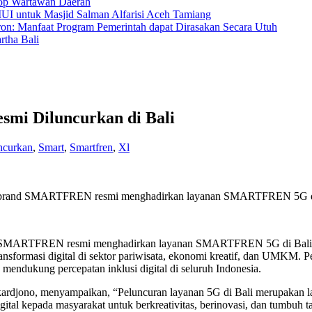
hop Wartawan Daerah
MUI untuk Masjid Salman Alfarisi Aceh Tamiang
ron: Manfaat Program Pemerintah dapat Dirasakan Secara Utuh
tha Bali
mi Diluncurkan di Bali
ncurkan
,
Smart
,
Smartfren
,
Xl
brand SMARTFREN resmi menghadirkan layanan SMARTFREN 5G d
MARTFREN resmi menghadirkan layanan SMARTFREN 5G di Bali, m
transformasi digital di sektor pariwisata, ekonomi kreatif, dan UMKM.
kung percepatan inklusi digital di seluruh Indonesia.
djono, menyampaikan, “Peluncuran layanan 5G di Bali merupaka
al kepada masyarakat untuk berkreativitas, berinovasi, dan tumbuh t