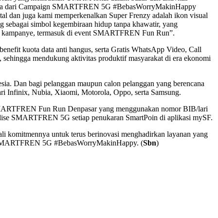
ian nyata dari Campaign SMARTFREN 5G #BebasWorryMakinHappy
tal dan juga kami memperkenalkan Super Frenzy adalah ikon visual
 sebagai simbol kegembiraan hidup tanpa khawatir, yang
teri kampanye, termasuk di event SMARTFREN Fun Run”.
efit kuota data anti hangus, serta Gratis WhatsApp Video, Call
al, sehingga mendukung aktivitas produktif masyarakat di era ekonomi
esia. Dan bagi pelanggan maupun calon pelanggan yang berencana
i Infinix, Nubia, Xiaomi, Motorola, Oppo, serta Samsung.
a SMARTFREN Fun Run Denpasar yang menggunakan nomor BIB/lari
handise SMARTFREN 5G setiap penukaran SmartPoin di aplikasi mySF.
 komitmennya untuk terus berinovasi menghadirkan layanan yang
aign SMARTFREN 5G #BebasWorryMakinHappy. (
Sbn
)