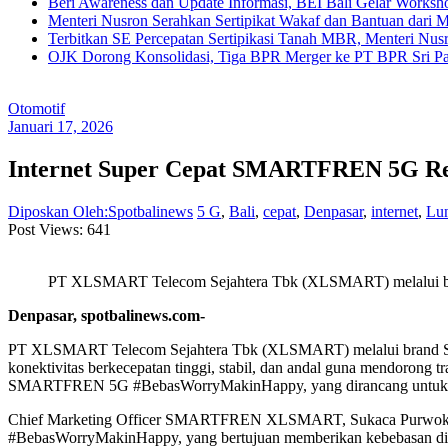
Beri Awareness dan Update Informasi, BEI Bali Gelar Works
Menteri Nusron Serahkan Sertipikat Wakaf dan Bantuan dari 
Terbitkan SE Percepatan Sertipikasi Tanah MBR, Menteri Nus
OJK Dorong Konsolidasi, Tiga BPR Merger ke PT BPR Sri Par
Otomotif
Januari 17, 2026
Internet Super Cepat SMARTFREN 5G Res
Diposkan Oleh:Spotbalinews
5 G
,
Bali
,
cepat
,
Denpasar
,
internet
,
Lu
Post Views:
641
PT XLSMART Telecom Sejahtera Tbk (XLSMART) melalui 
Denpasar, spotbalinews.com-
PT XLSMART Telecom Sejahtera Tbk (XLSMART) melalui brand S
konektivitas berkecepatan tinggi, stabil, dan andal guna mendorong 
SMARTFREN 5G #BebasWorryMakinHappy, yang dirancang untuk mendu
Chief Marketing Officer SMARTFREN XLSMART, Sukaca Purwokar
#BebasWorryMakinHappy, yang bertujuan memberikan kebebasan digit