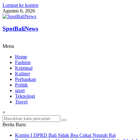
Lompat ke konten
Agustus 6, 2026
SpotBaliNews
Menu
Home
Fashion
Kriminal
Kuliner
Perbankan
Politik
sport
Teknologi
Travel
×
Berita Baru:
Komisi I DPRD Bali Sidak Bea Cukai Ngurah Rai