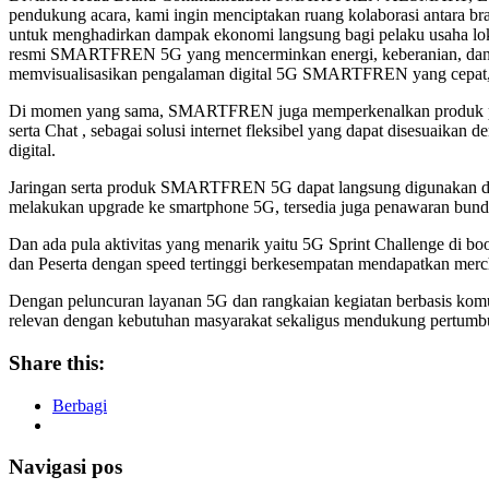
pendukung acara, kami ingin menciptakan ruang kolaborasi antara
untuk menghadirkan dampak ekonomi langsung bagi pelaku usaha loka
resmi SMARTFREN 5G yang mencerminkan energi, keberanian, dan sem
memvisualisasikan pengalaman digital 5G SMARTFREN yang cepat, d
Di momen yang sama, SMARTFREN juga memperkenalkan produk paket da
serta Chat , sebagai solusi internet fleksibel yang dapat disesuaika
digital.
Jaringan serta produk SMARTFREN 5G dapat langsung digunakan di l
melakukan upgrade ke smartphone 5G, tersedia juga penawaran bundl
Dan ada pula aktivitas yang menarik yaitu 5G Sprint Challenge
dan Peserta dengan speed tertinggi berkesempatan mendapatkan mer
Dengan peluncuran layanan 5G dan rangkaian kegiatan berbasis k
relevan dengan kebutuhan masyarakat sekaligus mendukung pertu
Share this:
Berbagi
Navigasi pos