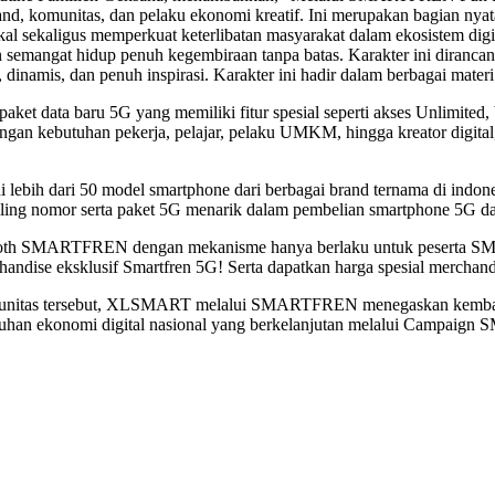
 brand, komunitas, dan pelaku ekonomi kreatif. Ini merupakan bag
l sekaligus memperkuat keterlibatan masyarakat dalam ekosistem digi
angat hidup penuh kegembiraan tanpa batas. Karakter ini dirancang
inamis, dan penuh inspirasi. Karakter ini hadir dalam berbagai ma
ta baru 5G yang memiliki fitur spesial seperti akses Unlimited, ben
n dengan kebutuhan pekerja, pelajar, pelaku UMKM, hingga kreator digit
ebih dari 50 model smartphone dari berbagai brand ternama di indon
ing nomor serta paket 5G menarik dalam pembelian smartphone 5G dar
 di booth SMARTFREN dengan mekanisme hanya berlaku untuk pesert
chandise eksklusif Smartfren 5G! Serta dapatkan harga spesial merc
omunitas tersebut, XLSMART melalui SMARTFREN menegaskan kembali
mbuhan ekonomi digital nasional yang berkelanjutan melalui Camp