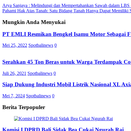
Arya Sanjaya : Melindungi dan Mempertahankan Sawah dalam LBS 
Pahami Hak Atas Tanah: Satu Bidang Tanah Hanya Dapat Memiliki Sa
Mungkin Anda Menyukai
PT EMLI Resmikan Bengkel Isamu Motor Sebagai 
Mei 25, 2022
Spotbalinews
0
Serahkan 45 Ton Beras untuk Warga Terdampak Covid
Juli 26, 2021
Spotbalinews
0
Siap Dukung Industri Mobil Listrik Nasional XL A
Mei 7, 2024
Spotbalinews
0
Berita Terpopuler
Komisi I DPRD Bali Sidak Bea Cukai Ngurah Rai